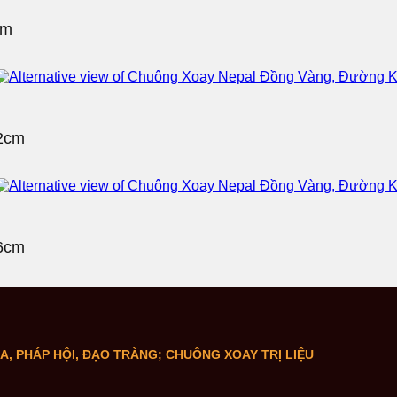
cm
2cm
6cm
 PHÁP HỘI, ĐẠO TRÀNG; CHUÔNG XOAY TRỊ LIỆU