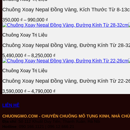
đến
Chuông Xoay Nepal Đồng Vàng, Kích Thước Từ 8-13
2,550,000 ₫
Khoảng
350,000
₫
–
990,000
₫
giá:
từ
Chuông Xoay Trị Liệu
350,000 ₫
đến
Chuông Xoay Nepal Đồng Vàng, Đường Kính Từ 28-3
990,000 ₫
Khoảng
5,490,000
₫
–
8,250,000
₫
giá:
từ
Chuông Xoay Trị Liệu
5,490,000 ₫
đến
Chuông Xoay Nepal Đồng Vàng, Đường Kính Từ 22-2
8,250,000 ₫
Khoảng
3,590,000
₫
–
4,790,000
₫
giá:
từ
LIÊN HỆ
3,590,000 ₫
đến
CHUONGMO.COM - CHUYÊN CHUÔNG MÕ TỤNG KINH, NHÀ CHÙA,
4,790,000 ₫
Địa chỉ
: Số 112 Khuất Duy Tiến, Thanh Xuân, Hà Nội
Hotline
: 090.166.1121 | 096.12.666.21