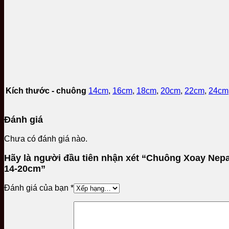
Kích thước - chuông
14cm
,
16cm
,
18cm
,
20cm
,
22cm
,
24cm
Đánh giá
Chưa có đánh giá nào.
Hãy là người đầu tiên nhận xét “Chuông Xoay Ne
14-20cm”
Đánh giá của bạn
*