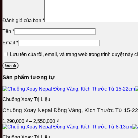
Đánh giá của bạn
*
Tên
*
Email
*
Lưu tên của tôi, email, và trang web trong trình duyệt này ch
Sản phẩm tương tự
Chuông Xoay Trị Liệu
Chuông Xoay Nepal Đồng Vàng, Kích Thước Từ 15-2
Khoảng
1,290,000
₫
–
2,550,000
₫
giá:
từ
Chuông Xoay Trị Liệu
1,290,000 ₫