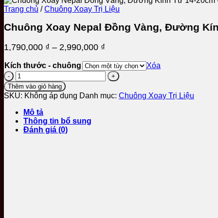
Trang chủ
/
Chuông Xoay Trị Liệu
Chuông Xoay Nepal Đồng Vàng, Đường Kí
Khoảng
1,790,000
₫
–
2,990,000
₫
giá:
Kích thước - chuông
Xóa
từ
Chuông
1,790,000 ₫
Xoay
đến
Thêm vào giỏ hàng
Nepal
SKU:
Không áp dụng
Danh mục:
Chuông Xoay Trị Liệu
2,990,000 ₫
Đồng
Vàng,
Mô tả
Đường
Thông tin bổ sung
Kính
Đánh giá (0)
Từ
14-
20cm
số
lượng