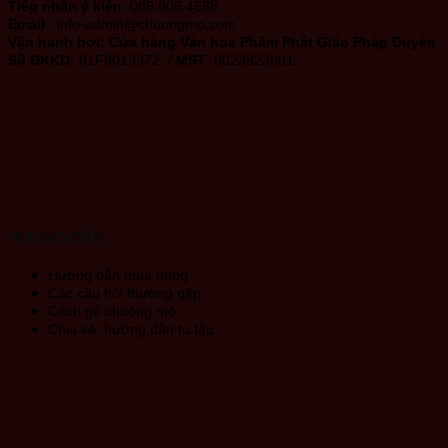
Tiếp nhận ý kiến
: 089.806.4688
Email
: info-admin@chuongmo.com
Vận hành bởi:
Cửa hàng Văn hóa Phẩm Phật Giáo Pháp Duyên
Số ĐKKD:
01F8013372 /
MST
: 8023923601
HƯỚNG DẪN
Hướng dẫn mua hàng
Các câu hỏi thường gặp
Cách gõ chuông mõ
Chia sẻ, hướng dẫn tu tập