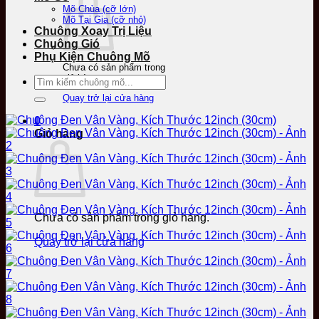
Mõ Chùa (cỡ lớn)
Mõ Tại Gia (cỡ nhỏ)
Chuông Xoay Trị Liệu
Chuông Gió
Phụ Kiện Chuông Mõ
Chưa có sản phẩm trong
giỏ hàng.
Tìm
kiếm:
Quay trở lại cửa hàng
0
Giỏ hàng
Chưa có sản phẩm trong giỏ hàng.
Quay trở lại cửa hàng