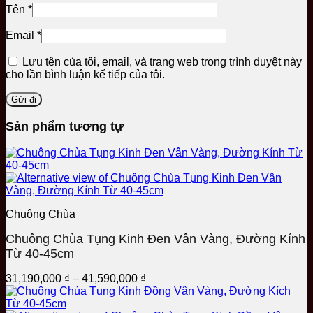
Tên
*
Email
*
Lưu tên của tôi, email, và trang web trong trình duyệt này
cho lần bình luận kế tiếp của tôi.
Sản phẩm tương tự
Chuông Chùa
Chuông Chùa Tụng Kinh Đen Vân Vàng, Đường Kính
Từ 40-45cm
Khoảng
31,190,000
₫
–
41,590,000
₫
giá:
từ