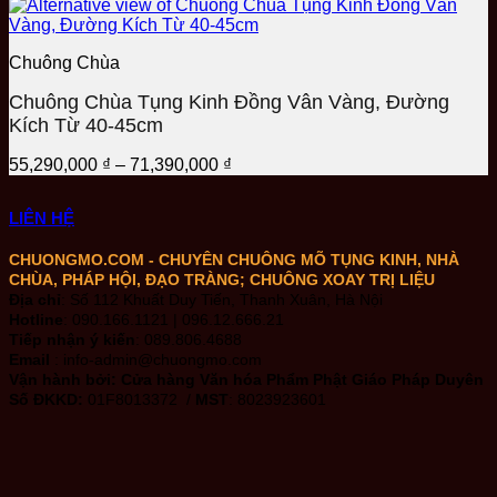
31,190,000 ₫
đến
41,590,000 ₫
Chuông Chùa
Chuông Chùa Tụng Kinh Đồng Vân Vàng, Đường
Kích Từ 40-45cm
Khoảng
55,290,000
₫
–
71,390,000
₫
giá:
từ
LIÊN HỆ
55,290,000 ₫
đến
CHUONGMO.COM - CHUYÊN CHUÔNG MÕ TỤNG KINH, NHÀ
71,390,000 ₫
CHÙA, PHÁP HỘI, ĐẠO TRÀNG; CHUÔNG XOAY TRỊ LIỆU
Địa chỉ
: Số 112 Khuất Duy Tiến, Thanh Xuân, Hà Nội
Hotline
: 090.166.1121 | 096.12.666.21
Tiếp nhận ý kiến
: 089.806.4688
Email
: info-admin@chuongmo.com
Vận hành bởi:
Cửa hàng Văn hóa Phẩm Phật Giáo Pháp Duyên
Số ĐKKD:
01F8013372 /
MST
: 8023923601