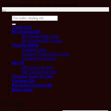
© 2026 ChuongMo.com. All rights reserved
Tìm
kiếm:
Trang Chủ
Bộ Chuông Mõ
Bộ Chuông Mõ Chùa
Bộ Chuông Mõ Tại Gia
Chuông Đồng
Chuông Chùa
Chuông Tụng Kinh Tại Gia
Chuông Địa Chung
Mõ Gỗ
Mõ Chùa (cỡ lớn)
Mõ Tại Gia (cỡ nhỏ)
Chuông Xoay Trị Liệu
Chuông Gió
Phụ Kiện Chuông Mõ
Đăng nhập
Đăng nhập