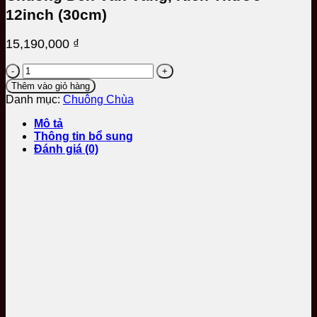
12inch (30cm)
15,190,000
₫
Chuông
Đen
Thêm vào giỏ hàng
Vân
Danh mục:
Chuông Chùa
Vàng,
Kích
Mô tả
Thước
Thông tin bổ sung
12inch
Đánh giá (0)
(30cm)
số
lượng